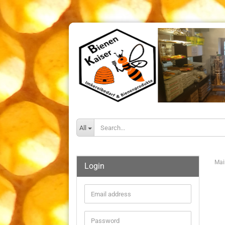
All
Mai
Login
Email
address
Password