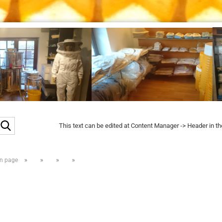
Search...
This text can be edited at Content Manager -> Header in t
»
»
»
»
n page