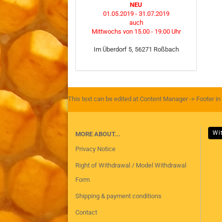
NEU
01.05.2019 - 31.07.2019
auch
Mittwochs von 15.00 - 19.00 Uhr
Im Überdorf 5, 56271 Roßbach
This text can be edited at Content Manager -> Footer in
Wi
MORE ABOUT...
Privacy Notice
Right of Withdrawal / Model Withdrawal
Form
Shipping & payment conditions
Contact