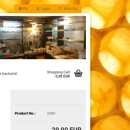
EN
Login
Wish list
Shopping Cart
he backend.
0,00 EUR
Product No.:
2389
29,90 EUR