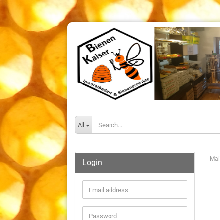
All
Mai
Login
Email
address
Password