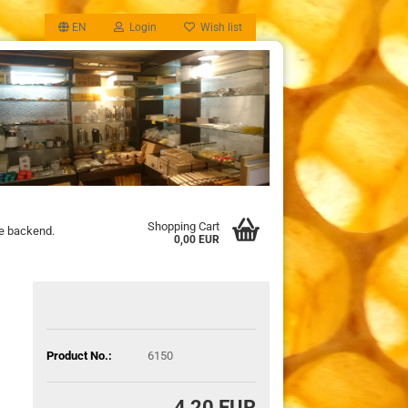
EN
Login
Wish list
Shopping Cart
he backend.
0,00 EUR
Product No.:
6150
4,20 EUR