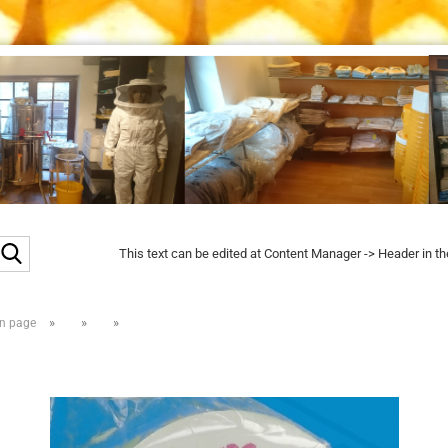
Search...
This text can be edited at Content Manager -> Header in t
»
»
»
n page