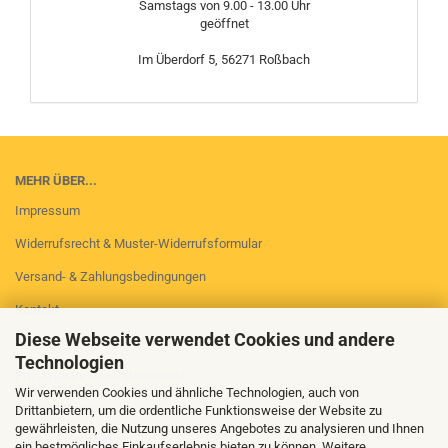
Samstags von 9.00 - 13.00 Uhr
geöffnet
Im Überdorf 5, 56271 Roßbach
MEHR ÜBER...
Impressum
Widerrufsrecht & Muster-Widerrufsformular
Versand- & Zahlungsbedingungen
Kontakt
Diese Webseite verwendet Cookies und andere
AGB
Technologien
Privatsphäre und Datenschutz
Wir verwenden Cookies und ähnliche Technologien, auch von
Callback Service
Drittanbietern, um die ordentliche Funktionsweise der Website zu
gewährleisten, die Nutzung unseres Angebotes zu analysieren und Ihnen
Cookie Einstellungen
ein bestmögliches Einkaufserlebnis bieten zu können. Weitere