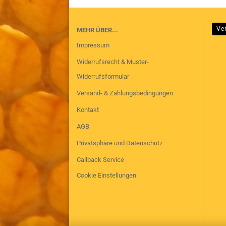
Ve
MEHR ÜBER...
Impressum
Widerrufsrecht & Muster-
Widerrufsformular
Versand- & Zahlungsbedingungen
Kontakt
AGB
Privatsphäre und Datenschutz
Callback Service
Cookie Einstellungen