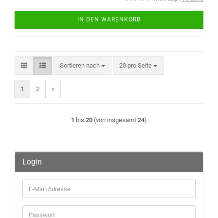
IN DEN WARENKORB
Sortieren nach
pro Seite
Sortieren nach
20 pro Seite
1
2
»
1
bis
20
(von insgesamt
24
)
Login
E-
Mail-
Adresse
Passwort