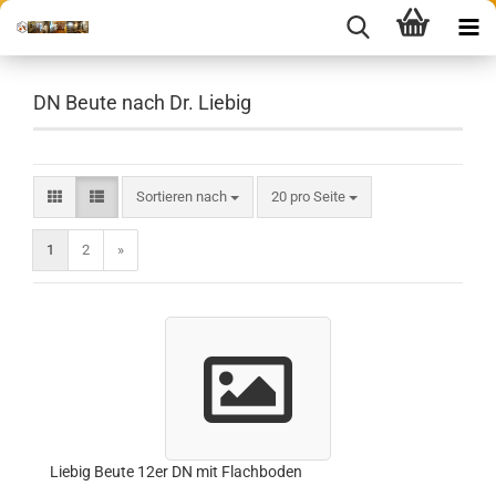
DN Beute nach Dr. Liebig
Sortieren nach
pro Seite
Sortieren nach
20 pro Seite
1
2
»
Liebig Beute 12er DN mit Flachboden