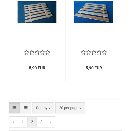
5,90 EUR
5,90 EUR
Sort by
per page
Sort by
20 per page
«
1
2
3
»