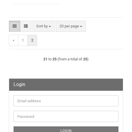
Sort by
per page
Sort by
20 per page
«
1
2
21
to
25
(from a total of
25
)
Login
Email
address
Password
LOGIN