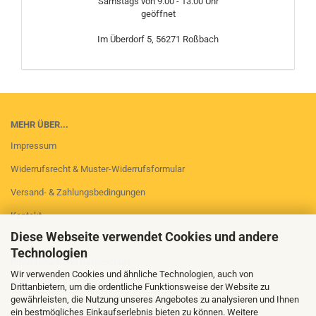
Samstags von 9.00 - 13.00 Uhr
geöffnet
Im Überdorf 5, 56271 Roßbach
MEHR ÜBER...
Impressum
Widerrufsrecht & Muster-Widerrufsformular
Versand- & Zahlungsbedingungen
Kontakt
Diese Webseite verwendet Cookies und andere
AGB
Technologien
Privatsphäre und Datenschutz
Wir verwenden Cookies und ähnliche Technologien, auch von
Callback Service
Drittanbietern, um die ordentliche Funktionsweise der Website zu
gewährleisten, die Nutzung unseres Angebotes zu analysieren und Ihnen
Cookie Einstellungen
ein bestmögliches Einkaufserlebnis bieten zu können. Weitere